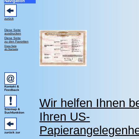
Navigation
zurück
Diese Seite
ausdrucken
Diese Seite
zu den Favoriten
Diese Seite
als Startseite
Kontakt &
Feedback
Wir helfen Ihnen b
Sitemap &
Ihren US-
Suchfunktion
Papierangelegenhe
zurück zur