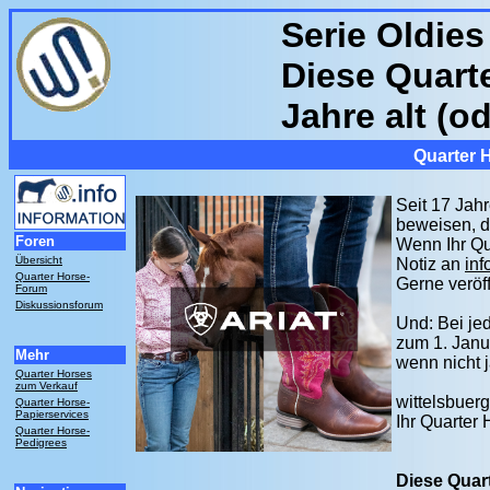
Serie Oldies
Diese Quart
Jahre alt (od
Quarter 
Seit 17 Jahr
beweisen, d
Foren
Wenn Ihr Qua
Übersicht
Notiz an
inf
Quarter Horse-
Gerne veröf
Forum
Diskussionsforum
Und: Bei je
zum 1. Janu
Mehr
wenn nicht j
Quarter Horses
zum Verkauf
wittelsbuerg
Quarter Horse-
Papierservices
Ihr Quarter
Quarter Horse-
Pedigrees
Diese Quart