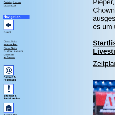
Pieper
Reining Horse-
Pedigrees
Chown,
ausges
Navigation
es um 
zurück
Startl
Diese Seite
ausdrucken
Diese Seite
Lives
zu den Favoriten
Diese Seite
als Startseite
Zeitpla
Kontakt &
Feedback
Sitemap &
Suchfunktion
zurück zur