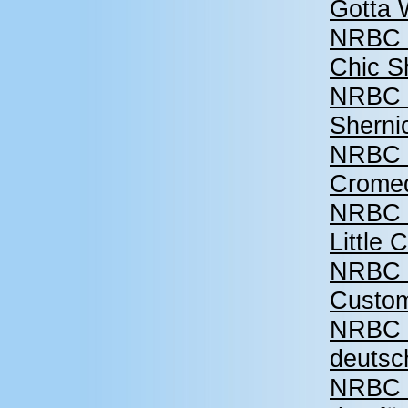
Gotta 
NRBC 2
Chic S
NRBC 2
Sherni
NRBC 2
Crome
NRBC 2
Little 
NRBC 2
Custo
NRBC 2
deutsc
NRBC 2