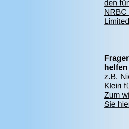
den fün
NRBC 2
Limite
Fragen
helfen
z.B. N
Klein f
Zum wi
Sie hie