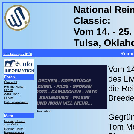
National Rei
Classic:
Vom 14. - 25.
Tulsa, Okla
Reini
info
wittelsbuerger.
Vom 14
des Li
Foren
Übersicht
die Rei
Reining Horse-
Forum
WEG 2006-
Breede
Forum
Diskussionsforum
Promotion
Gegrün
Mehr
Reining Horses
Tom Mc
zum Verkauf
Reining Horse-
Papierservices