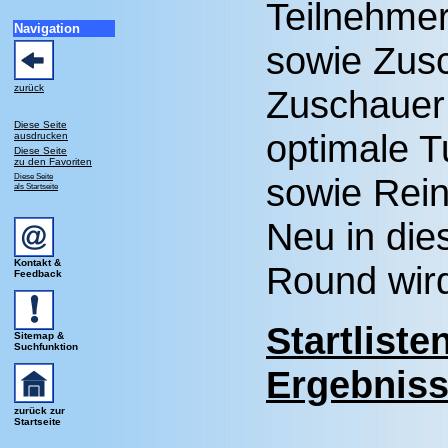
Teilnehmer
Navigation
sowie Zus
zurück
Zuschauer
Diese Seite
optimale T
ausdrucken
Diese Seite
zu den Favoriten
Diese Seite
sowie Rein
als Startseite
Neu in di
Kontakt &
Round wird
Feedback
Startliste
Sitemap &
Suchfunktion
Ergebnis
zurück zur
Startseite