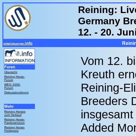
Reining: Li
Germany Br
12. - 20. Ju
Reini
info
wittelsbuerger.
Vom 12. bi
Foren
Kreuth ern
Übersicht
Reining Horse-
Forum
Reining-E
WEG 2006-
Forum
Diskussionsforum
Breeders D
Mehr
insgesamt
Reining Horses
zum Verkauf
Reining Horse-
Papierservices
Added Mon
Reining Horse-
Pedigrees