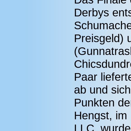
Derbys ent
Schumacher
Preisgeld)
(Gunnatras
Chicsdundre
Paar liefer
ab und sich
Punkten den
Hengst, im
LLC, wurde