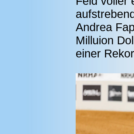
Feld voller 
aufstrebend
Andrea Fapp
Milluion Do
einer Rekor