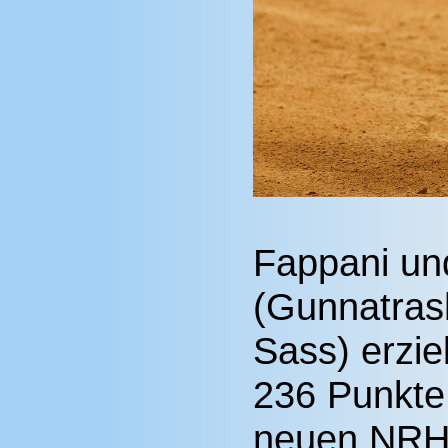
Fappani un
(Gunnatras
Sass) erzie
236 Punkte,
neuen NRHA