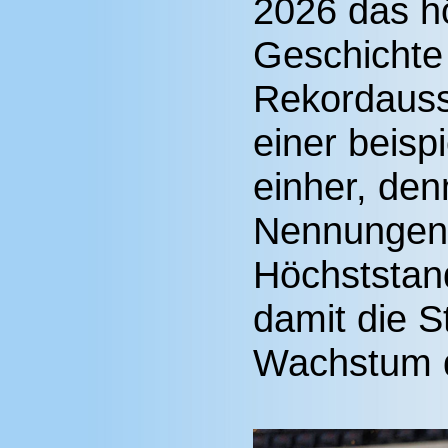
2026 das hö
Geschichte
Rekordauss
einer beisp
einher, den
Nennungen 
Höchststand
damit die S
Wachstum d