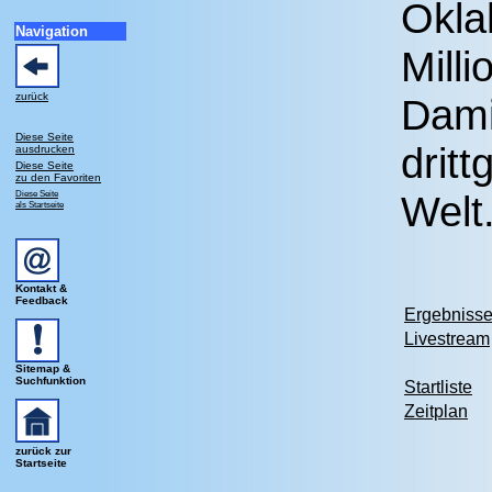
Okla
Navigation
Mill
zurück
Dami
Diese Seite
drit
ausdrucken
Diese Seite
zu den Favoriten
Diese Seite
Welt
als Startseite
Kontakt &
Feedback
Ergebniss
Livestream
Sitemap &
Suchfunktion
Startliste
Zeitplan
zurück zur
Startseite