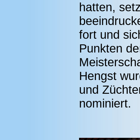
hatten, setz
beeindruck
fort und si
Punkten den
Meisterscha
Hengst wurd
und Züchte
nominiert.