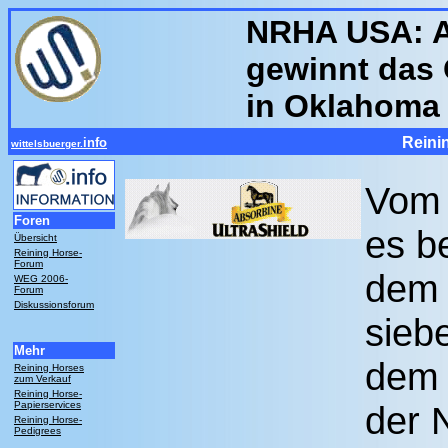
NRHA USA: A
gewinnt das
in Oklahoma 
Reini
info
wittelsbuerger.
Vom 
Foren
es b
Übersicht
Reining Horse-
Forum
dem T
WEG 2006-
Forum
Diskussionsforum
sieb
Mehr
dem 
Reining Horses
zum Verkauf
Reining Horse-
Papierservices
der 
Reining Horse-
Pedigrees