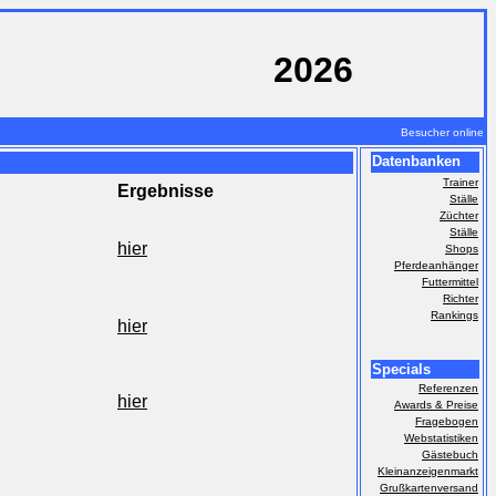
2026
Besucher online
Datenbanken
Trainer
Ergebnisse
Ställe
Züchter
Ställe
hier
Shops
Pferdeanhänger
Futtermittel
Richter
Rankings
hier
Specials
Referenzen
hier
Awards & Preise
Fragebogen
Webstatistiken
Gästebuch
Kleinanzeigenmarkt
Grußkartenversand