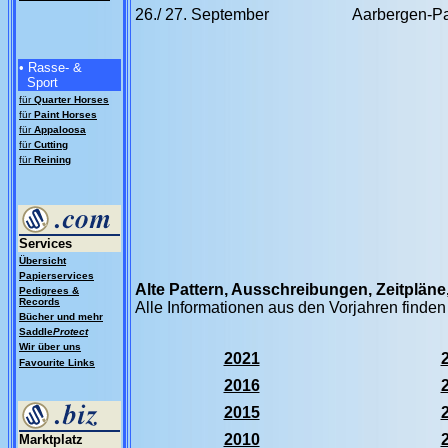
26./ 27. September
Aarbergen-P
• Rasse- &
Sport
für
Quarter Horses
für
Paint Horses
für
Appaloosa
für
Cutting
für
Reining
Services
Übersicht
Papierservices
Alte Pattern, Ausschreibungen, Zeitplän
Pedigrees &
Records
Alle Informationen aus den Vorjahren finden
Bücher und mehr
Saddle
Protect
Wir über uns
2021
Favourite Links
2016
2015
2010
Marktplatz