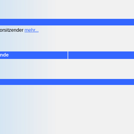
Vorsitzender
mehr...
ände