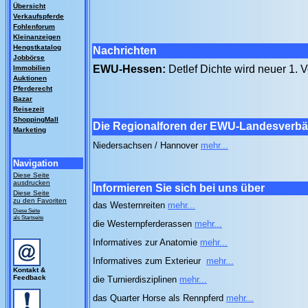
Übersicht
Verkaufspferde
Fohlenforum
Kleinanzeigen
Hengstkatalog
Nachrichten
Jobbörse
EWU-Hessen:
Detlef Dichte wird neuer 1. 
Immobilien
Auktionen
Pferderecht
Bazar
Reisezeit
ShoppingMall
Die Regionalforen der EWU-Landesverb
Marketing
Niedersachsen / Hannover
mehr...
Navigation
Diese Seite
ausdrucken
Informieren Sie sich bei uns über
Diese Seite
zu den Favoriten
das Westernreiten
mehr...
Diese Seite
als Startseite
die Westernpferderassen
mehr...
Informatives zur Anatomie
mehr...
Informatives zum Exterieur
mehr...
Kontakt &
Feedback
die Turnierdisziplinen
mehr...
das Quarter Horse als Rennpferd
mehr...