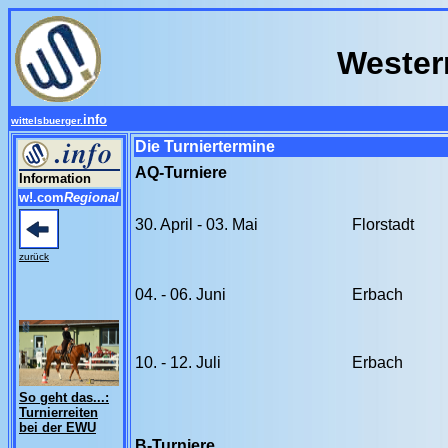
Wester
info
wittelsbuerger.
Die Turniertermine
AQ-Turniere
Information
w!.com
Regional
30. April - 03. Mai
Florstadt
zurück
04. - 06. Juni
Erbach
10. - 12. Juli
Erbach
So geht das...:
Turnierreiten
bei der EWU
B-Turniere