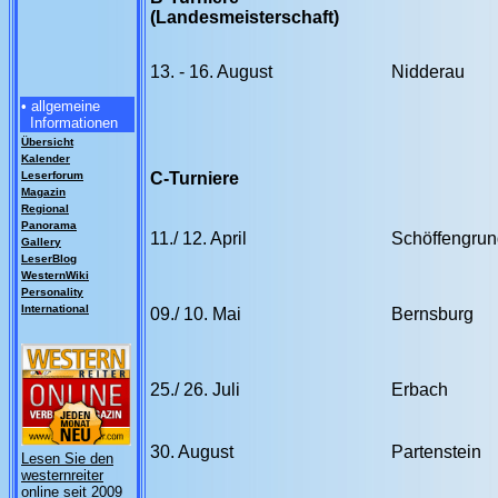
(Landesmeisterschaft)
13. - 16. August
Nidderau
• allgemeine
Informationen
Übersicht
Kalender
Leserforum
C-Turniere
Magazin
Regional
Panorama
11./ 12. April
Schöffengrun
Gallery
LeserBlog
WesternWiki
Personality
International
09./ 10. Mai
Bernsburg
25./ 26. Juli
Erbach
30. August
Partenstein
Lesen Sie den
westernreiter
online seit 2009