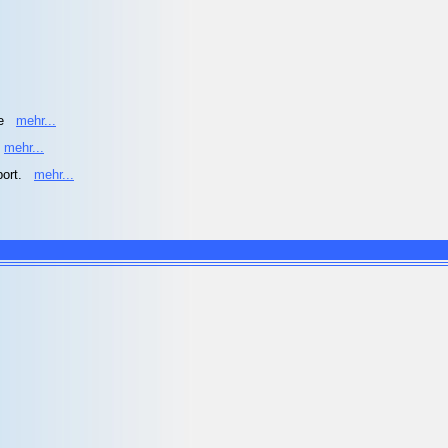
he
mehr...
mehr...
port.
mehr...