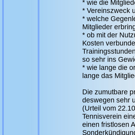
* wie die Mitglied
* Vereinszweck u
* welche Gegenle
Mitglieder erbrin
* ob mit der Nut
Kosten verbunden
Trainingsstunden
so sehr ins Gewic
* wie lange die o
lange das Mitgli
Die zumutbare p
deswegen sehr un
(Urteil vom 22.1
Tennisverein ein
einen fristlosen 
Sonderkündigung