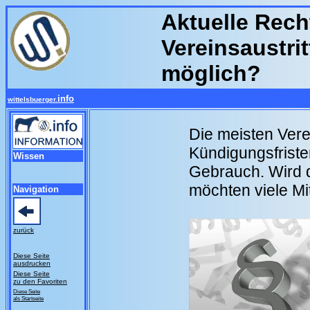
Aktuelle Recht
Vereinsaustri
möglich?
info
wittelsbuerger.
Die meisten Vere
Kündigungsfriste
Wissen
Gebrauch. Wird d
möchten viele Mit
Navigation
zurück
Diese Seite
ausdrucken
Diese Seite
zu den Favoriten
Diese Seite
als Startseite