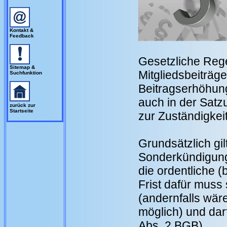
Kontakt &
Feedback
Gesetzliche Reg
Sitemap &
Mitgliedsbeiträg
Suchfunktion
Beitragserhöhunge
auch in der Sat
zurück zur
Startseite
zur Zuständigkei
Grundsätzlich gi
Sonderkündigungsr
die ordentliche (
Frist dafür muss
(andernfalls wäre
möglich) und darf
Abs. 2 BGB).