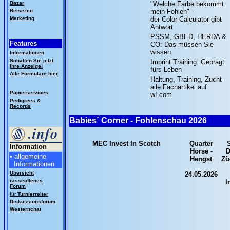
Bazar
"Welche Farbe bekommt
Reisezeit
mein Fohlen" -
Marketing
der Color Calculator gibt
Antwort
PSSM, GBED, HERDA &
Features
CO: Das müssen Sie
wissen
Informationen
Schalten Sie jetzt
Imprint Training: Geprägt
Ihre Anzeige!
fürs Leben
Alle Formulare hier
Haltung, Training, Zucht -
alle Fachartikel auf
Papierservices
w!.com
Pedigrees &
Records
Babies´ Corner - Fohlenschau 2026
MEC Invest In Scotch
Quarter
S
Information
Horse -
D
• allgemeine
Hengst
Zü
Informationen
Übersicht
24.05.2026
rasseoffenes
I
Forum
für
Turnierreiter
Diskussionsforum
Westernchat