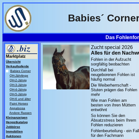
Babies´ Corne
Das Fohlenfor
Zucht special
2026
Alles für den Nach
Marktplatz
Fohlen in der Aufzucht
Übersicht
sorgfältig beobachten
Verkaufspferde
Durchfall bei
Babies Corner
neugeborenen Fohlen ist
QH-Jährlinge
häufig normal
QH-2-Jährig
Die Weiberherrschaft -
QH-3-Jährig
Stuten prägen das Fohlen
QH-4-Jährig
mehr
QH-5-Jährig
QH-6 und älter
Wie man Fohlen am
Paint Horses
besten von ihren Müttern
Appaloosa
entwöhnt
Andere Rassen
So können Sie den
Kleinanzeigen
Absatzstress beim Ihrem
Hengstkatalog
Fohlen reduzieren
Jobbörse
Fohlenbeurteilung - ein Fal
Immobilien
für den Fachmann
Auktionen