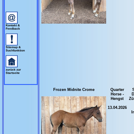
Kontakt &
Feedback
Sitemap &
Suchfunktion
zurück zur
Startseite
Frozen Midnite Crome
Quarter
S
Horse -
D
Hengst
Zü
13.04.2026
I