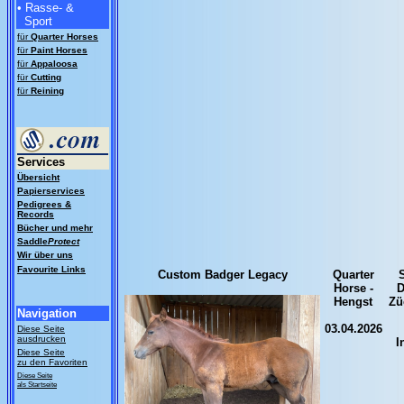
• Rasse- &
Sport
für
Quarter Horses
für
Paint Horses
für
Appaloosa
für
Cutting
für
Reining
Services
Übersicht
Papierservices
Pedigrees &
Records
Bücher und mehr
Saddle
Protect
Wir über uns
Favourite Links
Custom Badger Legacy
Quarter
S
Horse -
D
Hengst
Zü
Navigation
03.04.2026
Diese Seite
ausdrucken
I
Diese Seite
zu den Favoriten
Diese Seite
als Startseite